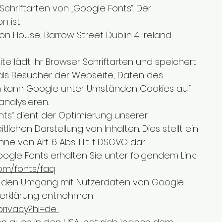
hriftarten von „Google Fonts“. Der
n ist:
n House, Barrow Street Dublin 4. Ireland
te lädt Ihr Browser Schriftarten und speichert
 als Besucher der Webseite, Daten des
 kann Google unter Umständen Cookies auf
nalysieren.
ts“ dient der Optimierung unserer
tlichen Darstellung von Inhalten. Dies stellt ein
e von Art. 6 Abs. 1 lit. f DSGVO dar.
ogle Fonts erhalten Sie unter folgendem Link:
com/fonts/faq
r den Umgang mit Nutzerdaten von Google
zerklärung entnehmen:
/privacy?hl=de
.